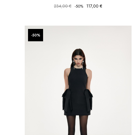
234,00 €
117,00 €
-50%
favorite_border
favorite_border
-50%