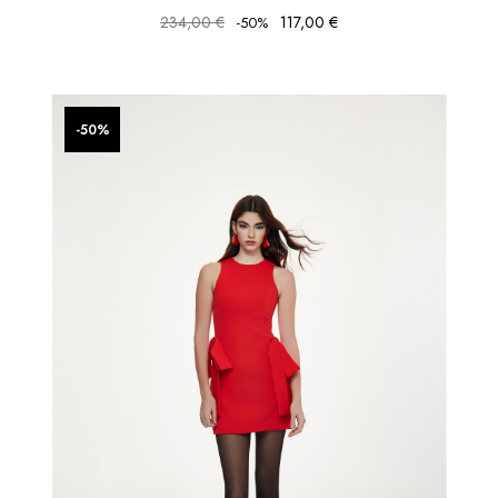
234,00 €
117,00 €
-50%
favorite_border
favorite_border
-50%