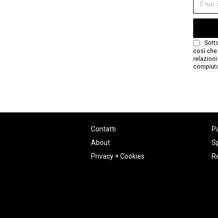
Sotto
così che 
relazion
compiuto
Contatti
P
About
Sp
Privacy + Cookies
Re