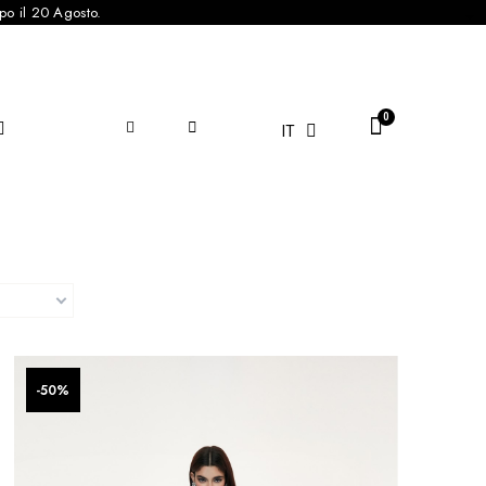
po il 20 Agosto.

IT
-50%