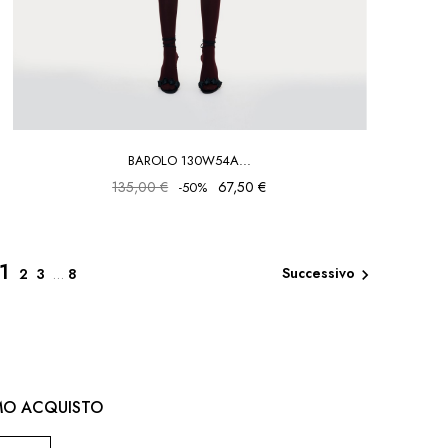
BAROLO 130W54A...
135,00 €
67,50 €
-50%
1
Successivo
2
3
…
8

IMO ACQUISTO