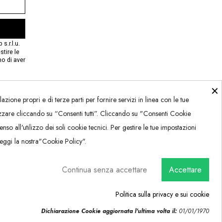
s.r.l.u.
tire le
o di aver
×
lazione propri e di terze parti per fornire servizi in linea con le tue
izzare cliccando su “Consenti tutti”. Cliccando su "Consenti Cookie
enso all'utilizzo dei soli cookie tecnici. Per gestire le tue impostazioni
eggi la nostra"Cookie Policy".
Continua senza accettare
Accettare
Politica sulla privacy e sui cookie
Dichiarazione Cookie aggiornata l'ultima volta il:
01/01/1970
Consenso ai cookie