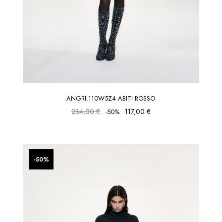
ANGRI 110W5Z4 ABITI ROSSO
234,00 €
117,00 €
-50%
favorite_border
favorite_border
-50%