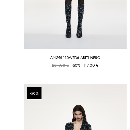
ANGRI 110W5D6 ABITI NERO
234,00 €
117,00 €
-50%
favorite_border
favorite_border
-50%