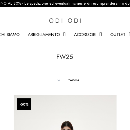
NO AL 30% - Le spedizione ed eventuali richieste di reso riprenderanno do
CHI SIAMO
ABBIGLIAMENTO
ACCESSORI
OUTLET
FW25
TAGLIA
favorite_border
favorite_border
-50%