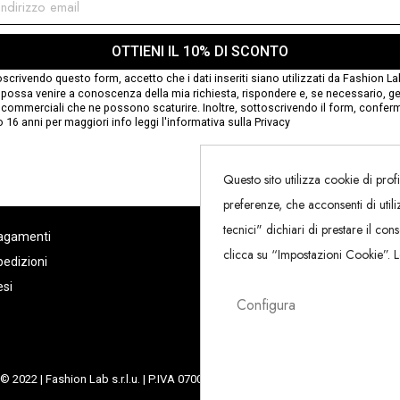
OTTIENI IL 10% DI SCONTO
scrivendo questo form, accetto che i dati inseriti siano utilizzati da Fashion Lab 
possa venire a conoscenza della mia richiesta, rispondere e, se necessario, ges
i commerciali che ne possono scaturire. Inoltre, sottoscrivendo il form, conferm
 16 anni per maggiori info leggi
l'informativa sulla Privacy
Questo sito utilizza cookie di profi
preferenze, che acconsenti di util
tecnici" dichiari di prestare il cons
agamenti
Condizioni di vendita
clicca su “Impostazioni Cookie”. L
edizioni
Account
si
Configura
© 2022 | Fashion Lab s.r.l.u. | P.IVA 07002220726 | Art direction
Creawebonline