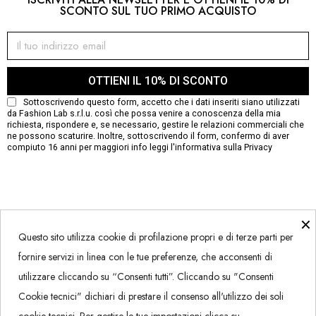
SCONTO SUL TUO PRIMO ACQUISTO
OTTIENI IL 10% DI SCONTO
Sottoscrivendo questo form, accetto che i dati inseriti siano utilizzati
da Fashion Lab s.r.l.u. così che possa venire a conoscenza della mia
richiesta, rispondere e, se necessario, gestire le relazioni commerciali che
ne possono scaturire. Inoltre, sottoscrivendo il form, confermo di aver
compiuto 16 anni per maggiori info leggi
l'informativa sulla Privacy
×
Questo sito utilizza cookie di profilazione propri e di terze parti per
Contatti
fornire servizi in linea con le tue preferenze, che acconsenti di
About
utilizzare cliccando su “Consenti tutti”. Cliccando su "Consenti
Privacy + Cookies
Cookie tecnici" dichiari di prestare il consenso all'utilizzo dei soli
Pagamenti