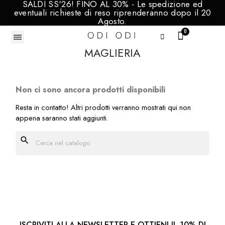
SALDI SS'26! FINO AL 30% - Le spedizione ed
eventuali richieste di reso riprenderanno dopo il 20
Agosto.
MAGLIERIA
Non ci sono ancora prodotti disponibili
Resta in contatto! Altri prodotti verranno mostrati qui non
appena saranno stati aggiunti.
search
ISCRIVITI ALLA NEWSLETTER E OTTIENI IL 10% DI