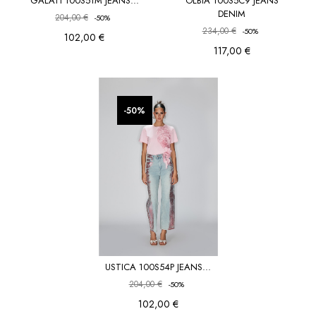
GALATI 100S51M JEANS...
OLBIA 100S5C9 JEANS
DENIM
204,00 €
-50%
234,00 €
-50%
102,00 €
117,00 €
favorite_border
favorite_border
-50%
USTICA 100S54P JEANS...
204,00 €
-50%
102,00 €