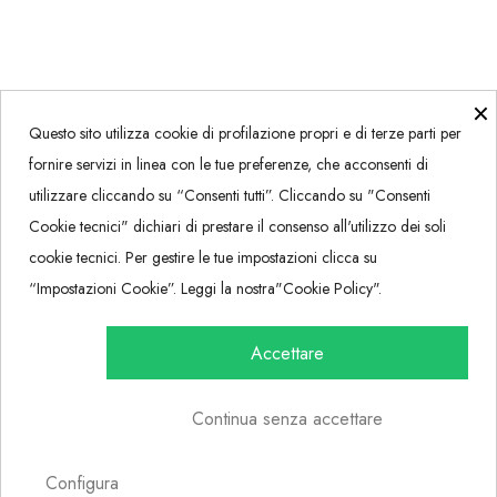
×
Questo sito utilizza cookie di profilazione propri e di terze parti per
Contatti
fornire servizi in linea con le tue preferenze, che acconsenti di
About
utilizzare cliccando su “Consenti tutti”. Cliccando su "Consenti
Privacy + Cookies
Cookie tecnici" dichiari di prestare il consenso all'utilizzo dei soli
Pagamenti
cookie tecnici. Per gestire le tue impostazioni clicca su
Spedizioni
“Impostazioni Cookie”. Leggi la nostra"Cookie Policy".
Resi
Accettare
Condizioni di vendita
Account
Continua senza accettare
Configura